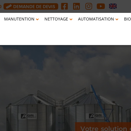
0
DEMANDE DE DEVIS
MANUTENTION
NETTOYAGE
AUTOMATISATION
BIO
V
o
t
r
e
s
o
l
u
t
i
o
n