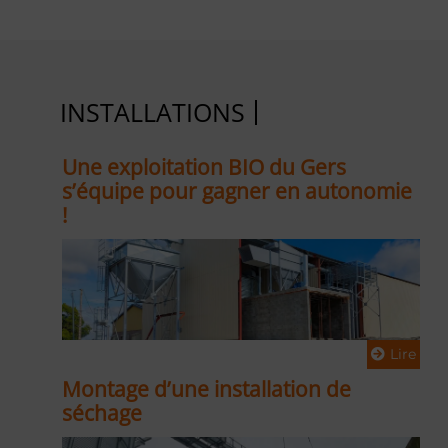
INSTALLATIONS
Une exploitation BIO du Gers
s’équipe pour gagner en autonomie
!
Lire
Montage d’une installation de
Témoignage client : Dimi
séchage
du temps de travail et va
ajoutée