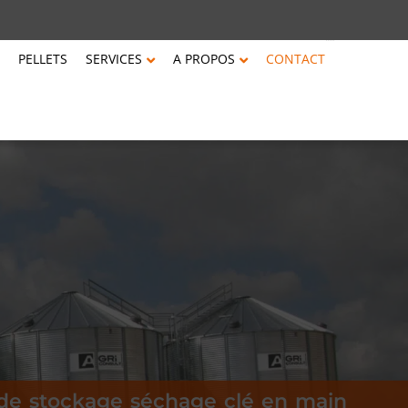
PELLETS
SERVICES
A PROPOS
CONTACT
d
e
s
t
o
c
k
a
g
e
s
é
c
h
a
g
e
c
l
é
e
n
m
a
i
n