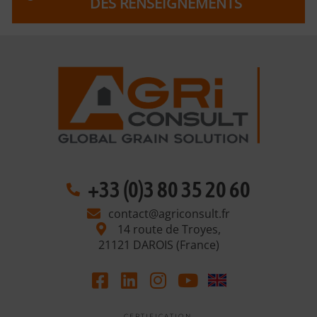
DES RENSEIGNEMENTS
+33 (0)3 80 35 20 60
contact@agriconsult.fr
14 route de Troyes,
21121 DAROIS (France)
C E R T I F I C A T I O N