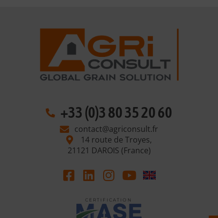
+33 (0)3 80 35 20 60
contact@agriconsult.fr
14 route de Troyes,
21121 DAROIS (France)
C E R T I F I C A T I O N