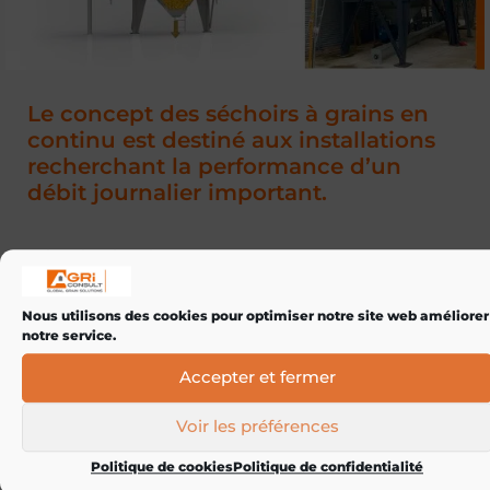
Le concept des séchoirs à grains en
continu est destiné aux installations
recherchant la performance d’un
débit journalier important.
Selon les besoins, AGRICONSULT peut proposer son
modèle standard de séchoirs à grains en continu, à
économiseur simplifié
ou économiseur intégré.
Nous utilisons des cookies pour optimiser notre site web améliorer
notre service.
Accepter et fermer
Voir les préférences
Fiche technique
Politique de cookies
Politique de confidentialité