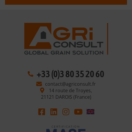
+33 (0)3 80 35 20 60
contact@agriconsult.fr
14 route de Troyes,
21121 DAROIS (France)
C E R T I F I C A T I O N