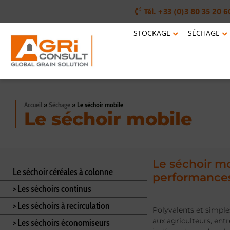
Tél. +33 (0)3 80 35 20 6
STOCKAGE
SÉCHAGE
Accueil
»
Séchage
»
Le séchoir mobile
Le séchoir mobile
Le séchoir mo
Le séchoir céréales à colonne
performances
> Les séchoirs continus
> Les séchoirs à recirculation
Polyvalents et simples
aux agriculteurs, ent
> Les séchoirs économiseurs