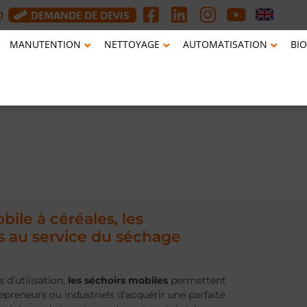
0
DEMANDE DE DEVIS
MANUTENTION
NETTOYAGE
AUTOMATISATION
BIO
bile à céréales, les
 au service du séchage
 d’utilisation,
les séchoirs mobiles
permettent
repreneurs ou industriels d’acquérir une parfaite