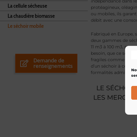
indépendance dans le 
La cellule sécheuse
protéagineux, oléagine
ou mobiles, ils gara
La chaudière biomasse
débit avec une conso
Le séchoir mobile
Fabriqué en Europe, s
deux gammes de séch
11 m3 à 100 m3, perme
besoin, que ce soit p
Demande de
fragiles comme le séc
renseignements
d’un séchoir à céréal
No
formalités administra
ser
LE SÉCHOIR
LES MERGER