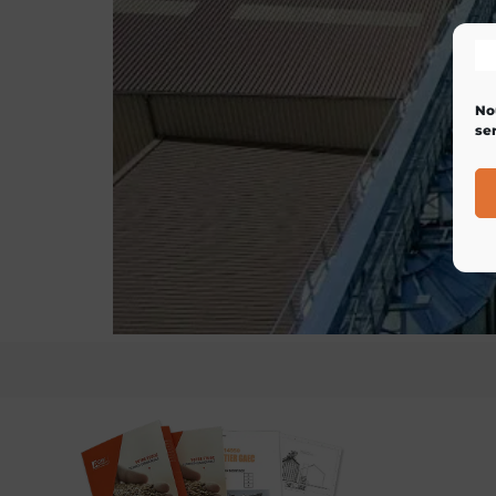
No
ser