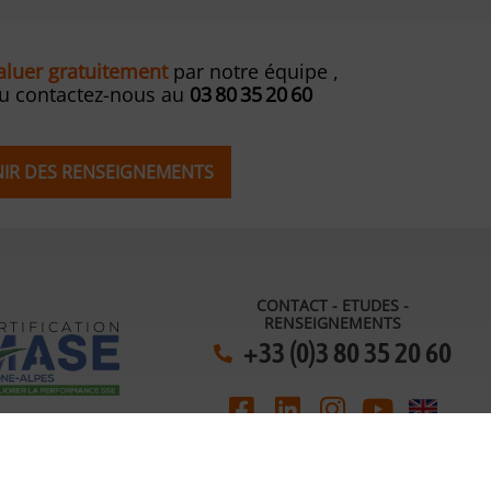
valuer gratuitement
par notre équipe ,
ou contactez-nous au
03 80 35 20 60
ENIR DES RENSEIGNEMENTS
CONTACT - ETUDES -
RENSEIGNEMENTS
R T I F I C A T I O N
+33 (0)3 80 35 20 60