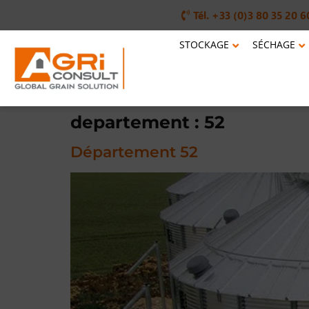
Tél. +33 (0)3 80 35 20 6
STOCKAGE
SÉCHAGE
departement :
52
Département 52