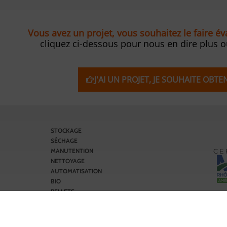
Vous avez un projet, vous souhaitez le faire é
cliquez ci-dessous pour nous en dire plus 
J'AI UN PROJET, JE SOUHAITE OBT
STOCKAGE
SÉCHAGE
C E 
MANUTENTION
NETTOYAGE
AUTOMATISATION
BIO
PELLETS
SERVICES