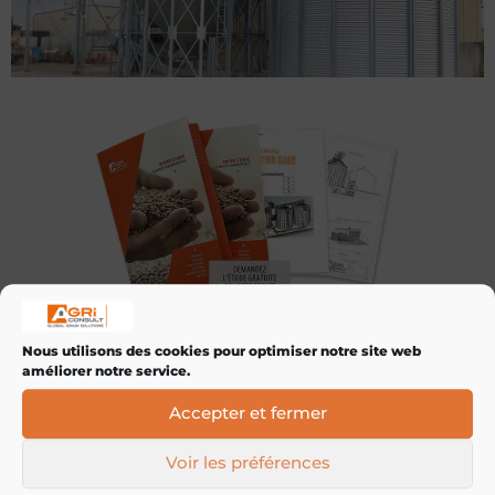
Nous utilisons des cookies pour optimiser notre site web
Vous avez un projet, vous souhaitez le faire
améliorer notre service.
évaluer gratuitement
par notre équipe ,
cliquez ci-dessous pour nous en dire plus ou
Accepter et fermer
contactez-nous au
03 80 35 20 60
Voir les préférences