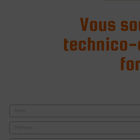
Vous so
technico-
fo
Nom
Cliq
Prénom
Raison sociale