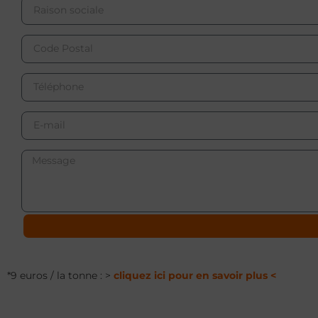
Code postal
Téléphone
E-mail
Message
*9 euros / la tonne : >
cliquez ici pour en savoir plus
<