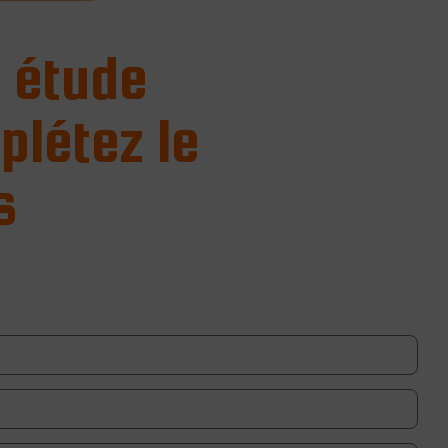
 étude
létez le
s
voir plus