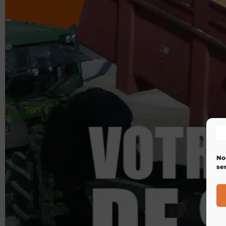
No
ser