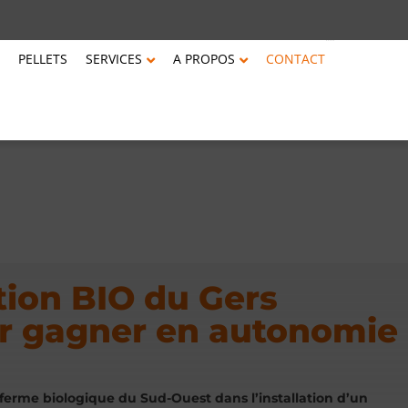
PELLETS
SERVICES
A PROPOS
CONTACT
tion BIO du Gers
ur gagner en autonomie
erme biologique du Sud-Ouest dans l’installation d’un