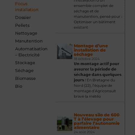
l’installation d’un
Focus
ensemble complet de
installation
séchage et de
manutention, pensé pour :
Dossier
Optimiser un bâtiment
Pellets
existant
Nettoyage
Manutention
Montage d’une
Automatisation
installation de
séchage
– Electricité
18 octobre 2024
Stockage
𝗨𝗻 𝗺𝗼𝗻𝘁𝗮𝗴𝗲 𝗮𝗰𝘁𝗶𝗳 𝗽𝗼𝘂𝗿
𝗮𝘀𝘀𝘂𝗿𝗲𝗿 𝗹𝗮 𝗽𝗲́𝗿𝗶𝗼𝗱𝗲 𝗱𝗲
Séchage
𝘀𝗲́𝗰𝗵𝗮𝗴𝗲 𝗱𝗮𝗻𝘀 𝗾𝘂𝗲𝗹𝗾𝘂𝗲𝘀
Biomasse
𝗷𝗼𝘂𝗿𝘀 ! En Bretagne du
Nord (22), l’équipe de
Bio
montage d’Agriconsult
brave la météo
Nouveau silo de 600
T à l’élevage pour
parfaire l’autonomie
alimentaire
24 août 2024