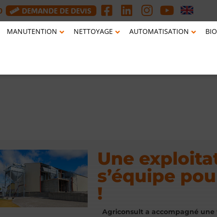
0
DEMANDE DE DEVIS
MANUTENTION
NETTOYAGE
AUTOMATISATION
BIO
Une exploita
s’équipe po
!
Agriconsult a accompagné une f