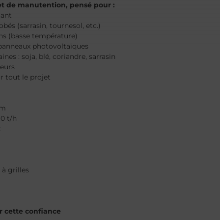
t de manutention, pensé pour :
tant
obés (sarrasin, tournesol, etc.)
ins (basse température)
 panneaux photovoltaïques
ines : soja, blé, coriandre, sarrasin
teurs
r tout le projet
 m
0 t/h
t
à grilles
r cette confiance