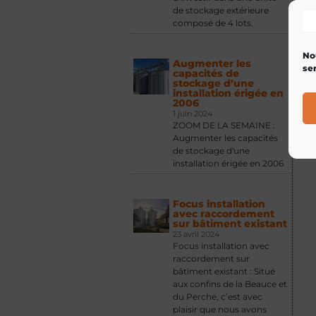
de stockage extérieure
composé de 4 lots.
No
Augmenter les
ser
capacités de
stockage d’une
installation érigée en
2006
1 juin 2024
ZOOM DE LA SEMAINE :
Augmenter les capacités
de stockage d'une
installation érigée en 2006
Focus installation
avec raccordement
sur bâtiment existant
23 avril 2024
Focus installation avec
raccordement sur
bâtiment existant : Situé
aux confins de la Beauce et
du Perche, c’est avec
plaisir que nous avons