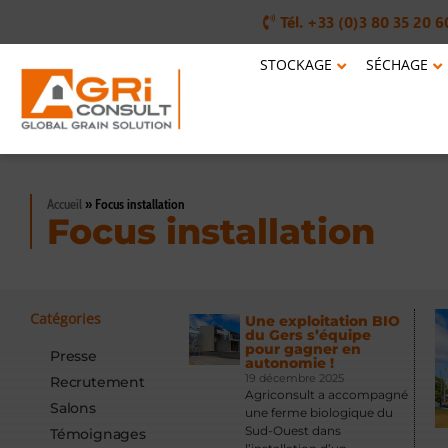
Tél. +33 (0)3 80 35 20 6
STOCKAGE
SÉCHAGE
Accueil
»
Focus installation
Focus installation
Catégories
Une exploitation BIO
du Gers s’équipe
pour gagner en
Presse
autonomie !
19 décembre 2025
Recrutement
Agriconsult a accompagné
Salons
une ferme biologique du
Sud-Ouest dans
Témoignages