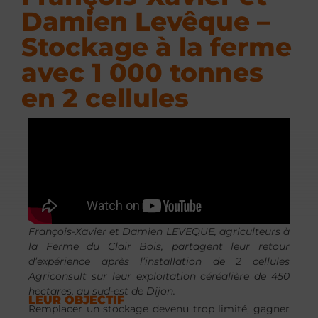
Damien Levêque –
Stockage à la ferme
avec 1 000 tonnes
en 2 cellules
François-Xavier et Damien LEVEQUE, agriculteurs à
la Ferme du Clair Bois, partagent leur retour
d’expérience après l’installation de 2 cellules
Agriconsult sur leur exploitation céréalière de 450
hectares, au sud-est de Dijon.
LEUR OBJECTIF
Remplacer un stockage devenu trop limité, gagner