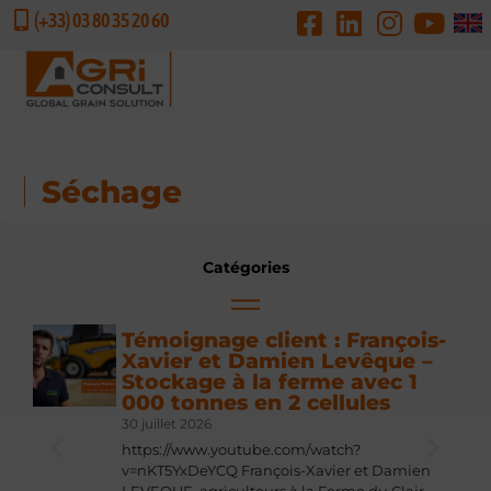
(+33) 03 80 35 20 60
DEMANDE DE DEVIS
Séchage
Catégories
Témoignage client : François-
Xavier et Damien Levêque –
Stockage à la ferme avec 1
000 tonnes en 2 cellules
30 juillet 2026
https://www.youtube.com/watch?
v=nKT5YxDeYCQ François-Xavier et Damien
LEVEQUE, agriculteurs à la Ferme du Clair