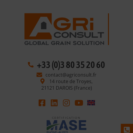
+33 (0)3 80 35 20 60
contact@agriconsult.fr
14 route de Troyes,
21121 DAROIS (France)
C E R T I F I C A T I O N