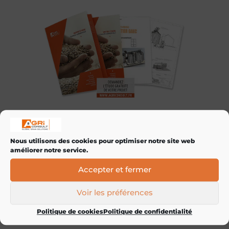
Vous avez un projet, vous souhaitez le faire
évaluer gratuitement
par notre équipe ,
Nous utilisons des cookies pour optimiser notre site web
cliquez ci-dessous pour nous en dire plus ou
améliorer notre service.
contactez-nous au
03 80 35 20 60
Accepter et fermer
J'AI UN PROJET, JE SOUHAITE OBTENIR
Voir les préférences
DES RENSEIGNEMENTS
Politique de cookies
Politique de confidentialité