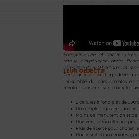
François-Xavier et Damien LEVEQU
retour d’expérience après l’inst
céréalière de 450 hectares, au sud-
LEUR OBJECTIF
Remplacer un stockage devenu tro
l’ensemble de leurs céréales en t
récolter sans contrainte horaire, av
2 cellules à fond plat de 500
Un remplissage avec une vis
Moins de manutention et de
Une ventilation efficace pour 
Plus de liberté pour choisir 
Une installation évolutive, pr