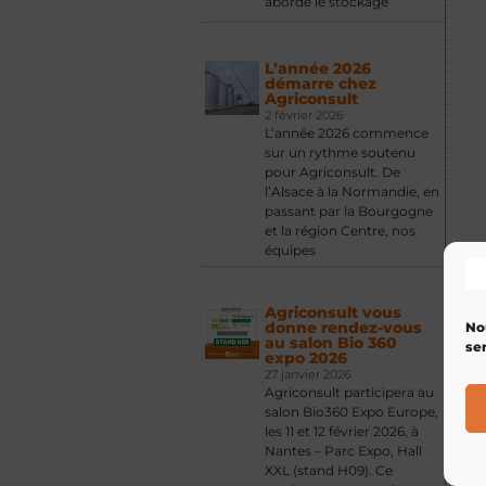
aborde le stockage
L’année 2026
démarre chez
Agriconsult
2 février 2026
L’année 2026 commence
sur un rythme soutenu
pour Agriconsult. De
l’Alsace à la Normandie, en
passant par la Bourgogne
et la région Centre, nos
équipes
Agriconsult vous
donne rendez-vous
No
au salon Bio 360
ser
expo 2026
27 janvier 2026
Agriconsult participera au
salon Bio360 Expo Europe,
les 11 et 12 février 2026, à
Nantes – Parc Expo, Hall
XXL (stand H09). Ce