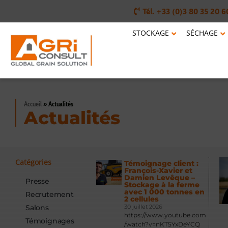
Tél. +33 (0)3 80 35 20 6
STOCKAGE
SÉCHAGE
Accueil
»
Actualités
Actualités
Catégories
Témoignage client :
François-Xavier et
Damien Levêque –
Presse
Stockage à la ferme
avec 1 000 tonnes en
Recrutement
2 cellules
Salons
30 juillet 2026
https://www.youtube.com
Témoignages
/watch?v=nKT5YxDeYCQ