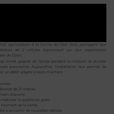
E, agriculteurs à la Ferme du Clair Bois, partagent leur
allation de 2 cellules Agriconsult sur leur exploitation
est de Dijon.
p limité, gagner du temps pendant la moisson et stocker
oute autonomie. Aujourd’hui, l’installation leur permet de
ec un débit adapté à leurs chantiers :
 tonnes
 Brandt de 21 mètres
 main-d’œuvre
maîtriser la qualité du grain
le moment de la vente
ête à accueillir de nouvelles cellules