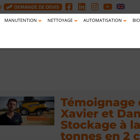
0
DEMANDE DE DEVIS
MANUTENTION
NETTOYAGE
AUTOMATISATION
BIO
Témoignage cl
Xavier et Da
Stockage à l
tonnes en 2 c