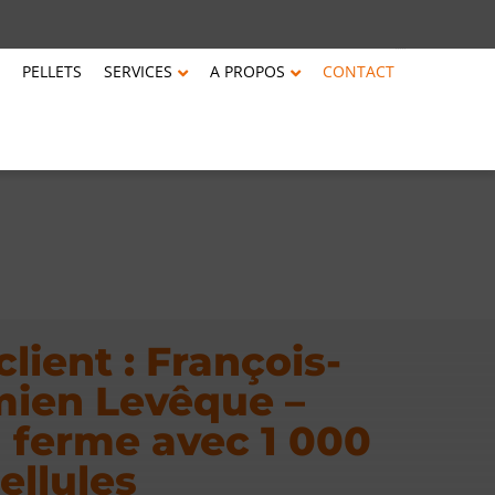
PELLETS
SERVICES
A PROPOS
CONTACT
ient : François-
mien Levêque –
a ferme avec 1 000
ellules