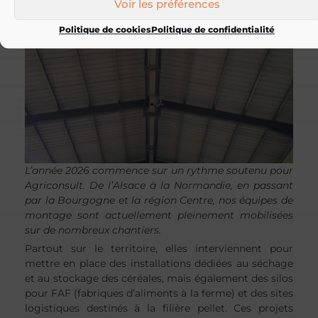
Voir les préférences
Politique de cookies
Politique de confidentialité
L’année 2026 commence sur un rythme soutenu pour
Agriconsult. De l’Alsace à la Normandie, en passant
par la Bourgogne et la région Centre, nos équipes de
montage sont actuellement pleinement mobilisées
sur de nombreux chantiers.
Partout sur le territoire, elles interviennent pour
mettre en place des installations dédiées au séchage
et au stockage des céréales, mais également des silos
pour FAF (fabriques d’aliments à la ferme) et des sites
logistiques destinés à la filière pellet. Ces projets