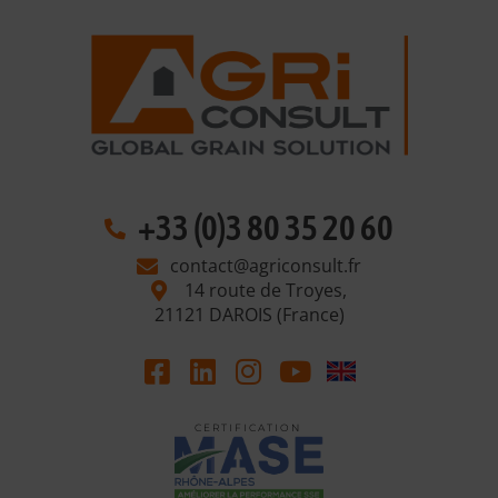
+33 (0)3 80 35 20 60
contact@agriconsult.fr
14 route de Troyes,
21121 DAROIS (France)
C E R T I F I C A T I O N