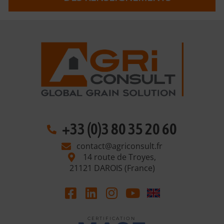
+33 (0)3 80 35 20 60
contact@agriconsult.fr
14 route de Troyes,
21121 DAROIS (France)
C E R T I F I C A T I O N