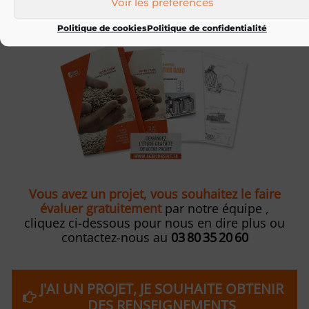
Voir les préférences
Politique de cookies
Politique de confidentialité
Vous avez un projet, vous souhaitez le faire
évaluer gratuitement
par notre équipe ,
cliquez ci-dessous pour nous en dire plus ou
contactez-nous au
03 80 35 20 60
J'AI UN PROJET, JE SOUHAITE OBTENIR
DES RENSEIGNEMENTS