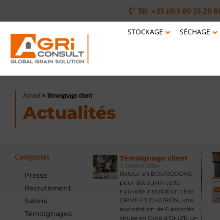
Tél. +33 (0)3 80 35 20 6
STOCKAGE
SÉCHAGE
Accueil
»
Témoignage client
Actualités
Catégories
Témoignage client
3 octobre 2024
Retour en BOURGOGNE
Presse
pour découvrir cette
Recrutement
nouvelle installation chez
Salons
ORME ET CHAIRON, une
exploitation de 6 associés
Témoignages
située en Côte d’Or (21), un