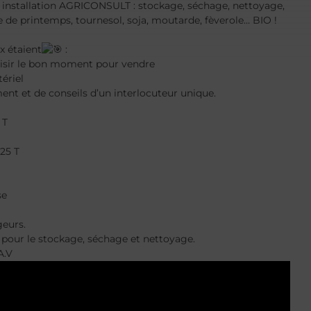
te installation AGRICONSULT : stockage, séchage, nettoyage,
ge de printemps, tournesol, soja, moutarde, fèverole… BIO !
x étaient
:
isir le bon moment pour vendre
ériel
t et de conseils d’un interlocuteur unique.
 T
 25 T
se
geurs.
pour le stockage, séchage et nettoyage.
A.V