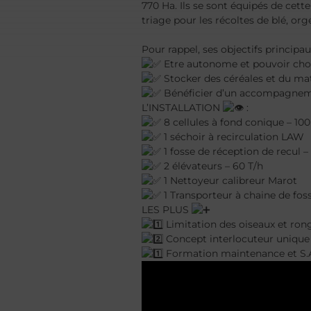
770 Ha. Ils se sont équipés de cet
triage pour les récoltes de blé, or
Pour rappel, ses objectifs principau
Etre autonome et pouvoir cho
Stocker des céréales et du mat
Bénéficier d’un accompagnemen
L’INSTALLATION
:
8 cellules à fond conique – 100
1 séchoir à recirculation LAW
1 fosse de réception de recul –
2 élévateurs – 60 T/h
1 Nettoyeur calibreur Marot
1 Transporteur à chaine de fos
LES PLUS
Limitation des oiseaux et ron
Concept interlocuteur unique 
Formation maintenance et S.