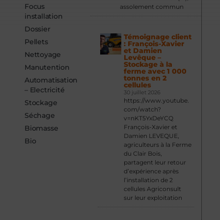
Focus
assolement commun
installation
Dossier
Témoignage client
Pellets
: François-Xavier
et Damien
Nettoyage
Levêque –
Stockage à la
Manutention
ferme avec 1 000
tonnes en 2
Automatisation
cellules
– Electricité
30 juillet 2026
https://www.youtube.
Stockage
com/watch?
Séchage
v=nKT5YxDeYCQ
François-Xavier et
Biomasse
Damien LEVEQUE,
Bio
agriculteurs à la Ferme
du Clair Bois,
partagent leur retour
d’expérience après
l’installation de 2
cellules Agriconsult
sur leur exploitation