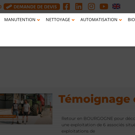
0
DEMANDE DE DEVIS
MANUTENTION
NETTOYAGE
AUTOMATISATION
BIO
Témoignage c
Retour en BOURGOGNE pour découv
une exploitation de 6 associés sit
exploitations de