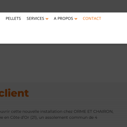
PELLETS
SERVICES
A PROPOS
CONTACT
lient
rir cette nouvelle installation chez ORME ET CHAIRON,
uée en Côte d’Or (21), un assolement commun de 4