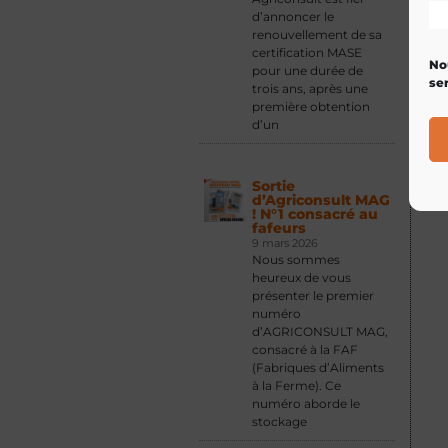
d’annoncer le
renouvellement de sa
certification MASE
No
pour une durée de
ser
trois ans, après une
première obtention
d’un
Sortie
d’Agriconsult MAG
! N°1 consacré au
fafeurs
9 mars 2026
Nous sommes
heureux de vous
présenter le premier
numéro
d’AGRICONSULT MAG,
consacré à la FAF
(Fabriques d’Aliments
à la Ferme). Ce
numéro aborde le
stockage