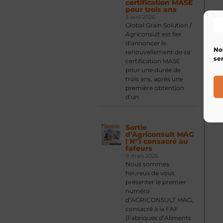
certification MASE
pour trois ans
3 avril 2026
Global Grain Solution /
Agriconsult est fier
d’annoncer le
No
renouvellement de sa
ser
certification MASE
pour une durée de
trois ans, après une
première obtention
d’un
Sortie
d’Agriconsult MAG
! N°1 consacré au
fafeurs
9 mars 2026
Nous sommes
heureux de vous
présenter le premier
numéro
d’AGRICONSULT MAG,
consacré à la FAF
(Fabriques d’Aliments