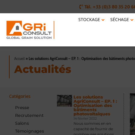
Tél. +33 (0)3 80 35 20 6
STOCKAGE
SÉCHAGE
Accueil
»
Les solutions AgriConsult – EP. 1 : Optimisation des bâtiments phot
Actualités
Catégories
Les solutions
AgriConsult – EP. 1 :
Optimisation des
Presse
bâtiments
photovoltaïques
Recrutement
14 février 2022
Salons
Nous sommes en en
capacité de fournir de
Témoignages
nombreuses solutions