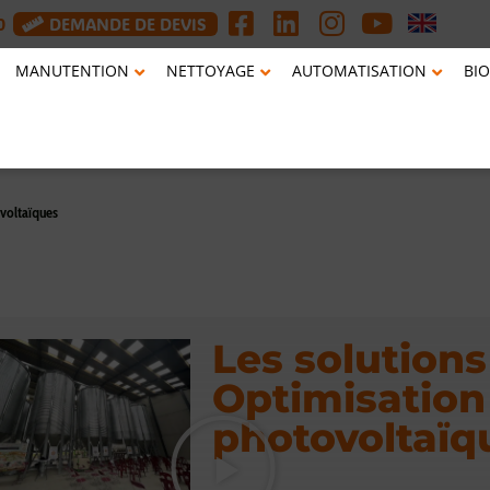
0
DEMANDE DE DEVIS
MANUTENTION
NETTOYAGE
AUTOMATISATION
BIO
ovoltaïques
Les solutions 
Optimisation
photovoltaïq