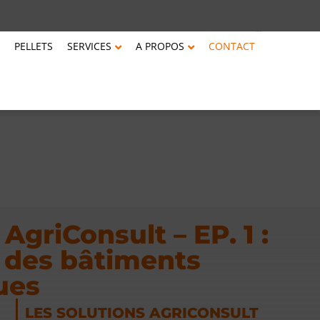
PELLETS
SERVICES
A PROPOS
CONTACT
AgriConsult – EP. 1 :
 des bâtiments
ues
LES SOLUTIONS AGRICONSULT