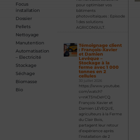
Focus
pour optimiser vos
installation
bâtiments
photovoltaïques : Episode
Dossier
1 des solutions
Pellets
AGRICONSULT.
Nettoyage
Manutention
Témoignage client
: François-Xavier
Automatisation
et Damien
– Electricité
Levêque –
Stockage à la
Stockage
ferme avec 1 000
tonnes en 2
Séchage
cellules
30 juillet 2026
Biomasse
https://www.youtube.
Bio
com/watch?
v=nKT5YxDeYCQ
François-Xavier et
Damien LEVEQUE,
agriculteurs à la Ferme
du Clair Bois,
partagent leur retour
d’expérience après
l’installation de 2