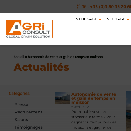
Tél. +33 (0)3 80 35 20 6
STOCKAGE
SÉCHAGE
Accueil
»
Autonomie de vente et gain de temps en moisson
Actualités
Catégories
Autonomie de vente
et gain de temps en
moisson
Presse
6 avril 2022
Recrutement
Pourquoi investir et
stocker à la ferme ? Pour
Salons
gagner du temps lors des
Témoignages
moissons et gagner de