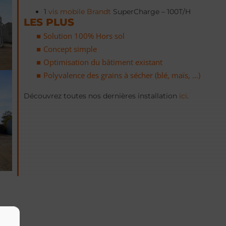
1
vis mobile Brandt
SuperCharge – 100T/H
LES PLUS
Solution 100% Hors sol
Concept simple
Optimisation du bâtiment existant
Polyvalence des grains à sécher (blé, maïs, …)
Découvrez toutes nos dernières installation
ici
.