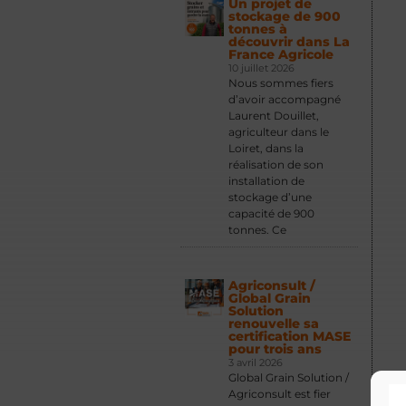
Un projet de
stockage de 900
tonnes à
découvrir dans La
France Agricole
10 juillet 2026
Nous sommes fiers
d’avoir accompagné
Laurent Douillet,
agriculteur dans le
Loiret, dans la
réalisation de son
installation de
stockage d’une
capacité de 900
tonnes. Ce
Agriconsult /
Global Grain
Solution
renouvelle sa
certification MASE
pour trois ans
3 avril 2026
Global Grain Solution /
Agriconsult est fier