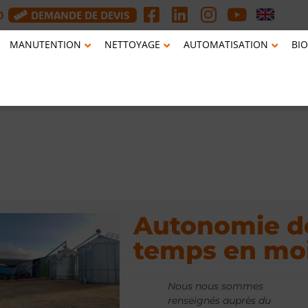
0
DEMANDE DE DEVIS
MANUTENTION
NETTOYAGE
AUTOMATISATION
BIO
Autonomie de
temps en mo
Nous nous sommes
renseignés auprès du