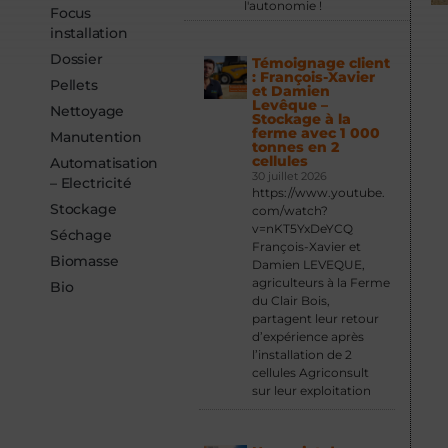
l'autonomie !
Focus
installation
Dossier
Témoignage client
: François-Xavier
Pellets
et Damien
Levêque –
Nettoyage
Stockage à la
ferme avec 1 000
Manutention
tonnes en 2
cellules
Automatisation
30 juillet 2026
– Electricité
https://www.youtube.
Stockage
com/watch?
v=nKT5YxDeYCQ
Séchage
François-Xavier et
Biomasse
Damien LEVEQUE,
agriculteurs à la Ferme
Bio
du Clair Bois,
partagent leur retour
d’expérience après
l’installation de 2
cellules Agriconsult
sur leur exploitation