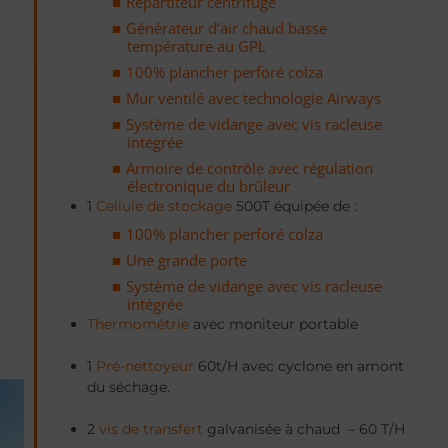
Répartiteur centrifuge
Générateur d’air chaud basse
température au GPL
100% plancher perforé colza
Mur ventilé avec technologie Airways
Système de vidange avec vis racleuse
intégrée
Armoire de contrôle avec régulation
électronique du brûleur
1
Cellule de stockage
500T équipée de :
100% plancher perforé colza
Une grande porte
Système de vidange avec vis racleuse
intégrée
Thermométrie
avec moniteur portable
1
Pré-nettoyeur
60t/H avec cyclone en amont
du séchage.
2
vis de transfert
galvanisée à chaud
– 60 T/H