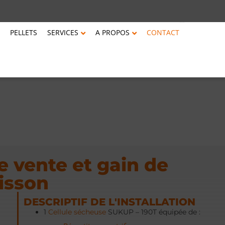
PELLETS
SERVICES
A PROPOS
CONTACT
 vente et gain de
isson
DESCRIPTIF DE L'INSTALLATION
1
Cellule sécheuse
SUKUP – 190T équipée de :