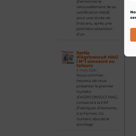
d’annoncer le
renouvellement de sa
No
certification MASE
ser
pour une durée de
trois ans, après une
première obtention
d’un
Sortie
d’Agriconsult MAG
! N°1 consacré au
fafeurs
9 mars 2026
Nous sommes
heureux de vous
présenter le premier
numéro
d’AGRICONSULT MAG,
consacré à la FAF
(Fabriques d’Aliments
à la Ferme). Ce
numéro aborde le
stockage